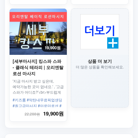
루수안 #스톤마사지
19,900원
[세부마사지] 킹스파 스파
상품 더 보기
- 클래식 테라피 | 오리엔탈
더 많은 상품을 확인해보세요.
로션 마사지
60분/90분/120분
'지금 마사지 받고 싶은데,
예약가능한 곳이 없네요.' , '고급
스파가 어디죠?'<br>부드럽게
아로마로션 마사지를 받고
#키즈룸 #막탄내무료픽업샌딩
싶을때!
#최고급마사지 #아로마로션 #
킹스파 #아로마 마사지 #클래
19,900원
22,288원
식테라피