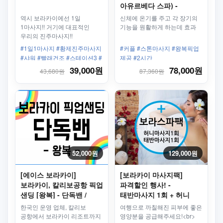
아유르베다 스파) -
스톤마사지
역시 보라카이에선 1일
신체에 온기를 주고 각 장기의
1마사지!! 거기에 대표적인
기능을 원활하게 하는데 효과
우리의 진주마사지!!
#1일1마사지 #황제진주마사지
#커플 #스톤마사지 #왕복픽업
#샤워 #빨래건조 #스테이션3 #
제공 #2시간
유명스파 #필수
39,000원
78,000원
43,680원
87,360원
52,000원
129,000원
[에이스 보라카이]
[보라카이 마사지팩]
보라카이, 칼리보공항 픽업
파격할인 행사! -
샌딩 [왕복] - 단독밴 /
태반마사지 1회 + 허니
프리패스
마사지 1회
한국인 운영 업체, 칼리보
여행으로 까칠해진 피부에 좋은
공항에서 보라카이 리조트까지
영양분을 공급해주세요!<br>