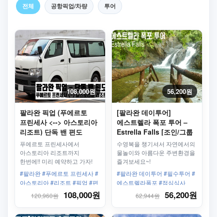
전체
공항픽업/차량
투어
108,000원
56,200원
팔라완 픽업 (푸에르토
[팔라완 데이투어]
프린세사 <--> 아스토리아
에스트렐라 폭포 투어 –
리조트) 단독 밴 편도
Estrella Falls [조인/그룹
투어]
푸에르토 프린세사에서
수영복을 챙기셔서 자연에서의
아스토리아 리조트까지
물놀이와 아름다운 주변환경을
한번에!! 미리 예약하고 가자!
즐겨보세요~!
#팔라완 #푸에르토 프린세사 #
#팔라완 데이투어 #필수투어 #
아스토리아 #리조트 #픽업 #편
에스트렐라폭포 #점심식사
도 #단독
108,000원
56,200원
120,960원
62,944원