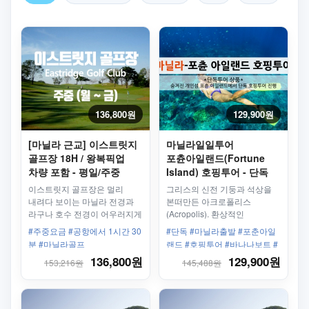
136,800원
129,900원
[마닐라 근교] 이스트릿지
마닐라일일투어
골프장 18H / 왕복픽업
포츈아일랜드(Fortune
차량 포함 - 평일/주중
Island) 호핑투어 - 단독
투어 (바나나 보트 포함)
이스트릿지 골프장은 멀리
그리스의 신전 기둥과 석상을
내려다 보이는 마닐라 전경과
본떠만든 아크로폴리스
라구나 호수 전경이 어우러지게
(Acropolis). 환상적인
설계되어 있어 전망이 아주
포츈아일랜드로 초대 합니다.
#주중요금 #공항에서 1시간 30
#단독 #마닐라출발 #포춘아일
아름다운 골프장
분 #마닐라골프
랜드 #호핑투어 #바나나보트 #
스노클링 #스쿠버다이빙 #중식
136,800원
129,900원
153,216원
145,488원
제공