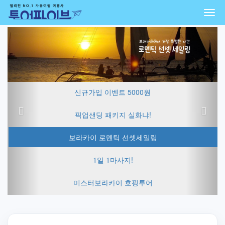
Togg
navi
Previous
Next
신규가입 이벤트 5000원
픽업샌딩 패키지 실화냐!
보라카이 로멘틱 선셋세일링
1일 1마사지!
미스터보라카이 호핑투어