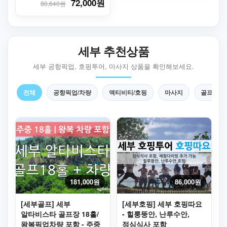
72,000원
80,640원
세부 추천상품
세부 공항픽업, 호핑투어, 마사지 상품을 확인해보세요.
전체
공항픽업/차량
액티비티/호핑
마사지
골프
181,000원
86,000원
[세부골프] 세부
[세부호핑] 세부 호핑따요
알타비스타 골프장 18홀/
- 힐룽뚱안, 난루수안,
왕복픽업차량 포함 - 주중
점심식사 포함