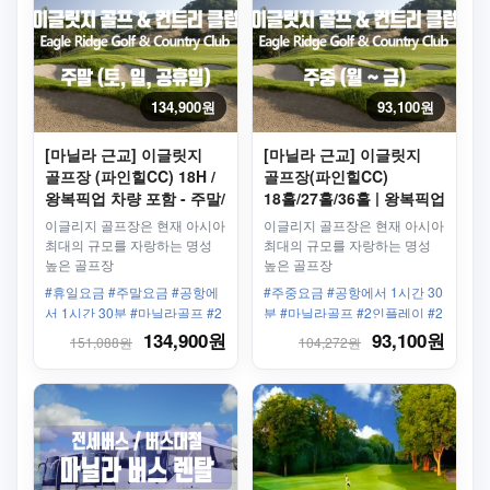
134,900원
93,100원
[마닐라 근교] 이글릿지
[마닐라 근교] 이글릿지
골프장 (파인힐CC) 18H /
골프장(파인힐CC)
왕복픽업 차량 포함 - 주말/
18홀/27홀/36홀 | 왕복픽업
휴일
차량 포함 - 평일
이글리지 골프장은 현재 아시아
이글리지 골프장은 현재 아시아
최대의 규모를 자랑하는 명성
최대의 규모를 자랑하는 명성
높은 골프장
높은 골프장
#휴일요금 #주말요금 #공항에
#주중요금 #공항에서 1시간 30
서 1시간 30분 #마닐라골프 #2
분 #마닐라골프 #2인플레이 #2
인플레이 #2인라운딩
인라운딩
134,900원
93,100원
151,088원
104,272원