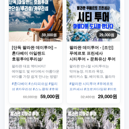
59,000원
29,000원
[단독 팔라완 데이투어] –
팔라완 데이투어 - [조인]
혼다베이 아일랜드
푸에르토 프린세사
호핑투어(루리섬/
시티투어 + 문화유산 투어
카우리섬/스타피쉬섬)
팔라완 대표 액티비티!
팔라완 반나절 시티투어는
에머럴드 빛 바다에서 아름다운
악어농장, 미트라 목장,
바다를 가장 쉽게 만나는 방법!
베이커스 힐, 베이워크, 플라자
쿠아텔, 비누아탄 웨이빙 센터,
#혼다베이 #스타피쉬섬 #릴리
#팔라완 시티투어 #푸에르토
성모수태 성당, 기념품 가게
섬 #카우리섬 #스노클링 #호핑
프린세사 #크로커다일팜 #미트
투어 #단독투어 #픽업제공 #우
라스 농장 #베이커스힐 #베이
59,000원
29,000원
66,080원
32,480원
리끼리
워크 #대성당 #4시간30분 #오
후출발