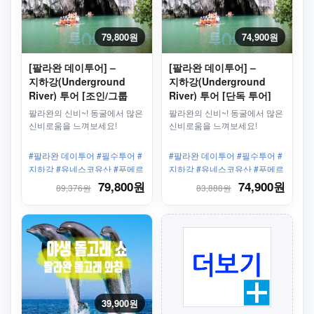
79,800원
74,900원
[팔라완 데이투어] –
[팔라완 데이투어] –
지하강(Underground
지하강(Underground
River) 투어 [조인/그룹
River) 투어 [단독 투어]
투어]
팔라완의 신비~! 동굴에서 많은
팔라완의 신비~! 동굴에서 많은
신비로움을 느껴보세요!
신비로움을 느껴보세요!
#팔라완 데이투어 #필수투어 #
#팔라완 데이투어 #필수투어 #
지하강 #유네스코유산 #푸에르
지하강 #유네스코유산 #푸에르
토 프린세사 #공항픽업가능
토 프린세사 #공항픽업가능
79,800원
74,900원
89,376원
83,888원
39,900원