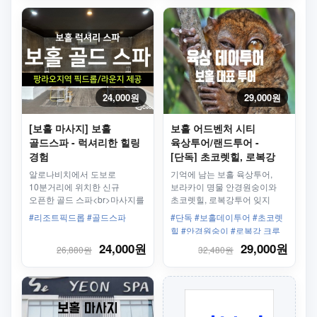
24,000원
29,000원
[보홀 마사지] 보홀
보홀 어드벤처 시티
골드스파 - 럭셔리한 힐링
육상투어/랜드투어 -
경험
[단독] 초코렛힐, 로복강
플로팅 레스토랑/마사지
알로나비치에서 도보로
기억에 남는 보홀 육상투어,
(선택가능) 데이투어
10분거리에 위치한 신규
보라카이 명물 안경원숭이와
오픈한 골드 스파<br>마사지를
초코렛힐, 로복강투어 잊지
받은 후에 알로나 비치 방문이
못할 투어가 되실 껍니다.
#리조트픽드롭 #골드스파
#단독 #보홀데이투어 #초코렛
가능하고, 깔끔한 시설과
힐 #안경원숭이 #로복강 크루
샤워가 가능해서 샌딩
즈 #나비농장 #행잉 브릿지 #보
24,000원
29,000원
26,880원
32,480원
마사지로도 좋습니다.
홀시티투어 #보홀랜드투어