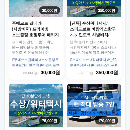
30,000원
350,000원
푸에르토 갈레라
[단독] 수상워터택시/
(사방비치) 프라이빗
스피드보트 바탕가스항구
스노클링 호핑투어 패키지
<--> 민도르 사방비치/
푸에르토갈레라
프라이빗 경험: 그룹이 아닌
단 30분에 바탕가스에서
단독 팀만을 위한 맞춤형
사방비치까지 (평균 소요시간)
투어로, 여유롭게 원하는
<br> 번거롭게 따로 항구에서
속도로 즐길 수 있습니다.<br>
사방비치까지 갈 필요
#푸에르토갈레라 #스노클링투
#스피드보트 #워터택시 #단30
유연한 일정: 그룹과 조율할
없습니다. 사방비치 항구 앞에
어 #프라이빗투어 #아일랜드호
분 #수상택시 #바탕가스항구 #
필요 없이 나만의 속도로 해양
바로 하차!
핑 #비치어드벤처 #해양생물 #
버베라베항구 #사방비치가는법
30,000원
350,000원
33,600원
392,000원
생태계를 탐험 가능<br> 개인
산호정원 #가족여행추천 #커플
가이드: 친절한 전담 가이드가
여행 #에코투어리즘 #보트투어
동행하며 맞춤형 안내 제공
#단독체험 #스노클링어드벤처
#바다체험 #모험여행
75,000원
170,000원