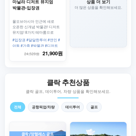
마닐라 디저트 뮤지엄
상품 더 보기
박물관-입장권
더 많은 상품을 확인해보세요.
몰오브아시아 인근에 새로
오픈한 신개념 박물관! 디저트
뮤지엄! 8가지 테마룸으로
구성되어 있습니다. 5~6가지
#입장권 #달달한투어 #연인 #
디저트도 즐기세요!
아동 #가족 #박물관 #디저트
21,900원
24,528원
클락 추천상품
클락 골프, 데이투어, 차량 상품을 확인해보세요.
전체
공항픽업/차량
데이투어
골프