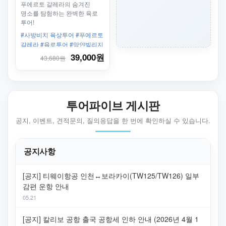
푸에르토 갈레라의 숨겨진
명소를 탐험하는 완벽한 육로
투어!
#사방비치 육상투어 #푸에르토
갈레라 #육로투어 #망얀빌리지
#타마라오폭포 #피크닉식사
39,000원
43,680원
투어파이브 게시판
공지, 이벤트, 견적문의, 질의응답을 한 번에 확인하실 수 있습니다.
공지사항
[공지] 티웨이항공 인천↔보라카이(TW125/TW126) 일부
감편 운항 안내
05.21
[공지] 칼리보 공항 출국 공항세 인하 안내 (2026년 4월 1