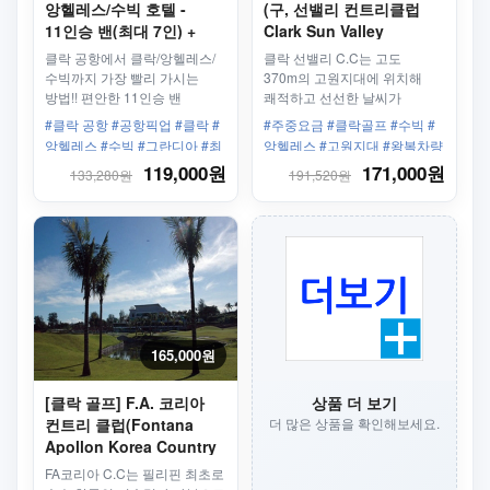
앙헬레스/수빅 호텔 -
(구, 선밸리 컨트리클럽
11인승 밴(최대 7인) +
Clark Sun Valley
기사
Country Club) 차량 +
클락 공항에서 클락/앙헬레스/
클락 선밸리 C.C는 고도
그린피 18홀 - 평일/주중
수빅까지 가장 빨리 가시는
370m의 고원지대에 위치해
방법!! 편안한 11인승 밴
쾌적하고 선선한 날씨가
차량으로 공항에서 클락/
장점입니다.
#클락 공항 #공항픽업 #클락 #
#주중요금 #클락골프 #수빅 #
앙헬레스/수빅 호텔까지
앙헬레스 #수빅 #그란디아 #최
앙헬레스 #고원지대 #왕복차량
안전하게 도착하세요!
대 7인 #11인승
#앙헬레스골프 #팜팡가 골프
119,000원
171,000원
133,280원
191,520원
165,000원
[클락 골프] F.A. 코리아
상품 더 보기
컨트리 클럽(Fontana
더 많은 상품을 확인해보세요.
Apollon Korea Country
Club) 왕복차량 + 그린피
FA코리아 C.C는 필리핀 최초로