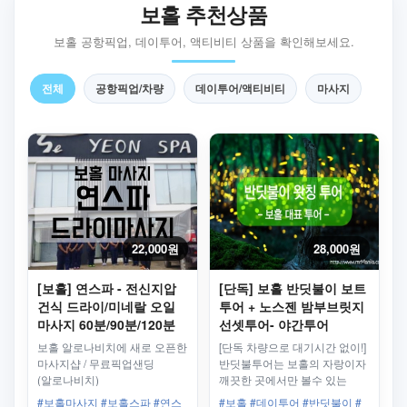
보홀 추천상품
보홀 공항픽업, 데이투어, 액티비티 상품을 확인해보세요.
전체
공항픽업/차량
데이투어/액티비티
마사지
22,000원
28,000원
[보홀] 연스파 - 전신지압
[단독] 보홀 반딧불이 보트
건식 드라이/미네랄 오일
투어 + 노스젠 밤부브릿지
마사지 60분/90분/120분
선셋투어- 야간투어
보홀 알로나비치에 새로 오픈한
[단독 차량으로 대기시간 없이!]
마사지샵 / 무료픽업샌딩
반딧불투어는 보홀의 자랑이자
(알로나비치)
깨끗한 곳에서만 볼수 있는
투어로 매일밤 크리스마스
#보홀마사지 #보홀스파 #연스
#보홀 #데이투어 #반딧불이 #