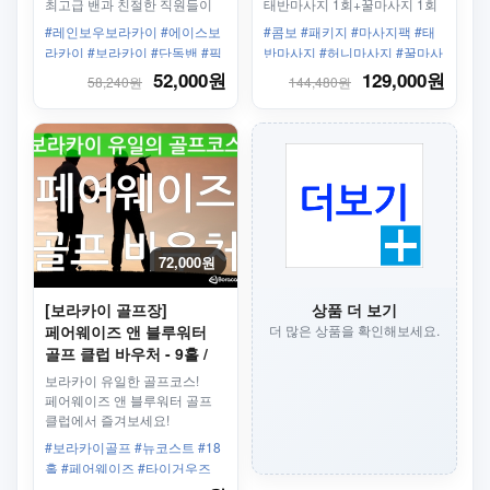
최고급 밴과 친절한 직원들이
태반마사지 1회+꿀마사지 1회
안전하고 편안하게 모십니다.
#레인보우보라카이 #에이스보
#콤보 #패키지 #마사지팩 #태
라카이 #보라카이 #단독밴 #픽
반마사지 #허니마사지 #꿀마사
업샌딩 #왕복 #칼리보공항 #보
지 #스테이션3
52,000원
129,000원
58,240원
144,480원
라카이리조트 #한인업체 #최고
의서비스 #프리패스
72,000원
[보라카이 골프장]
상품 더 보기
페어웨이즈 앤 블루워터
더 많은 상품을 확인해보세요.
골프 클럽 바우처 - 9홀 /
18홀 / 리조트픽업드롭/
보라카이 유일한 골프코스!
골프채 선택 가능
페어웨이즈 앤 블루워터 골프
클럽에서 즐겨보세요!
보라카이의 15%의 면적을
#보라카이골프 #뉴코스트 #18
골프장으로 사용하는 리조트!
홀 #페어웨이즈 #타이거우즈
#1인라운딩 #바다전망