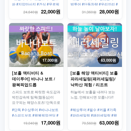
트리에 불이 켜진듯 아름다운
파 #지압마사지 #건식 #무료픽
밤투어 #단독차량 #우리끼리 #
풍경이 펼쳐진다.
드롭 #픽업드롭 #픽업샌딩 #오
선셋투어 #노스젠 #맹글로프
22,000원
28,000원
24,640원
31,360원
일마사지
17,000원
63,000원
[보홀 액티비티 &
[보홀 해양 액티비티] 보홀
데이투어] 바나나 보트 /
파라세일링(패러세일링)/
왕복픽업드롭
낙하산 체험 / 리조트
픽드롭 선택
스피드 보트로 짜릿한 속도감과
하늘에서 보홀을 내려다 보는
박진감속에 팀웍(협동심)이
느낌, 안해보시면 모릅니다!!
요구되는 해양스포츠! 단독으로
우리끼리만 타자!
#단독 #수상투어 #바나나보트
#해상투어 #필수 #커플 #가족
#스피드보트 #왕복픽업샌딩 #
#파라세일링 #패러세일링 #왕
팀워크
복픽업샌딩 #화이트비치 #낙하
17,000원
63,000원
19,040원
70,560원
산