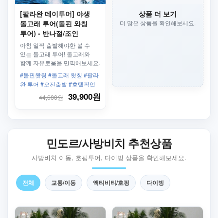
[팔라완 데이투어] 야생
상품 더 보기
돌고래 투어(돌핀 와칭
더 많은 상품을 확인해보세요.
투어) - 반나절/조인
아침 일찍 출발해야한 볼 수
있는 돌고래 투어! 돌고래와
함께 자유로움을 만끽해보세요.
오직 4월~10월만 볼수
#돌핀왓칭 #돌고래 왓칭 #팔라
있습니다.
완 투어 #오전출발 #호텔픽업
샌딩 #방카보트 #조인투어
39,900원
44,688원
민도르/사방비치 추천상품
사방비치 이동, 호핑투어, 다이빙 상품을 확인해보세요.
전체
교통/이동
액티비티/호핑
다이빙