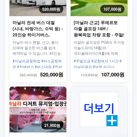
520,000원
107,000원
마닐라 전세 버스 대절
[마닐라 근교] 푸에르토
(시내, 바탕가스, 수빅 등) -
아줄 골프장 18H /
25인승 하이거버스,
왕복픽업 차량 포함 - 주말/
45인승, 디럭스 리무진
휴일
마닐라 버스 렌탈, 선교, 봉사
아얄라 골프장은 PGA의 두거장
27인승
단체에 필요한 버스를 쉽게
아놀드파머(18홀)와
예약하실 수 있습니다. 45인승,
게리플레이어(18홀)에 의해
27인승 리무진 버스, 미니 버스
설계된 36홀의 골프장
#마닐라공항픽업 #버스공항픽
#주말요금 #공항에서 1시간 #
등이 준비되어 있습니다.
업 #전세버스 #버스대절 #전세
마닐라골프 #남부 라구나
버스
520,000원
107,000원
582,400원
119,840원
21,900원