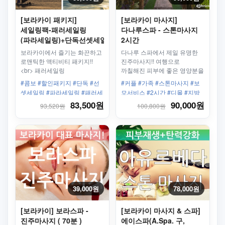
[보라카이 패키지]
[보라카이 마사지]
세일링팩-패러세일링
다나루스파 - 스톤마사지
(파라세일링)+단독선셋세일링
2시간
보라카이에서 즐기는 화끈하고
다나루 스파에서 제일 유명한
로맨틱한 액티비티 패키지!!
진주마사지!! 여행으로
<br> 패러세일링
까칠해진 피부에 좋은 영양분을
+단독선셋세일링
공급해주세요!
#콤보 #할인패키지 #단독 #선
#커플 #가족 #스톤마사지 #보
셋세일링 #파라세일링 #패러세
모서비스 #2시간 #디몰 #지방
일링 #낙하산 #왕복픽업샌딩 #
분해 #피로회복 #노화관리
83,500원
90,000원
93,520원
100,800원
필수!
39,000원
78,000원
[보라카이] 보라스파 -
[보라카이 마사지 & 스파]
진주마사지 ( 70분 )
에이스파(A.Spa. 구,