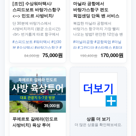
[조인] 수상워터택시/
마닐라 공항에서
스피드보트 바탕가스항구
바탕가스항구 편도
<--> 민도르 사방비치/
픽업샌딩 단독 밴 서비스
푸에르토갈레라
(최대 7인) + 기사
단 30분에 바탕가스에서
복잡한 마닐라 공항에서
사방비치까지 (평균 소요시간)
바탕가스 항구까지 가장 빨리
<br> 번거롭게 따로 항구에서
나오는 방법!! 편안한 12인승 밴
사방비치까지 갈 필요
차량으로 공항에서 호텔까지
#스피드보트 #워터택시 #단30
#마닐라공항 #공항픽업 #마닐
없습니다. 사방비치 항구 앞에
안전하게 도착하세요!
분 #수상택시 #바탕가스항구 #
라 #그란디아 #스타렉스 #최대
바로 하차!
버베라베항구 #사방비치가는법
8인 #11인승밴
75,000원
170,000원
84,000원
190,400원
39,000원
푸에르토 갈레라(민도르
상품 더 보기
사방비치) 육상 투어
더 많은 상품을 확인해보세요.