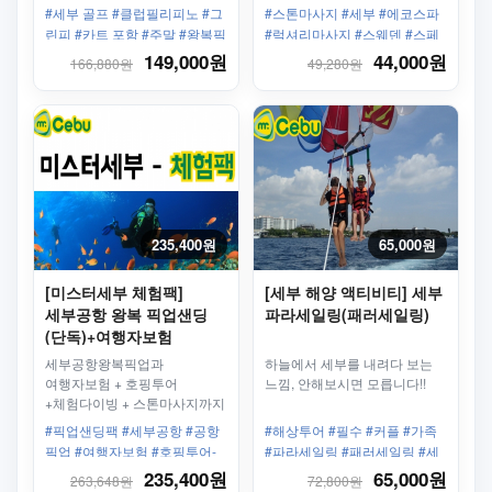
#세부 골프 #클럽필리피노 #그
#스톤마사지 #세부 #에코스파
린피 #카트 포함 #주말 #왕복픽
#럭셔리마사지 #스웨덴 #스페
업 #단독차량포함 #1인라운딩
셜마사지
149,000원
44,000원
166,880원
49,280원
235,400원
65,000원
[미스터세부 체험팩]
[세부 해양 액티비티] 세부
세부공항 왕복 픽업샌딩
파라세일링(패러세일링)
(단독)+여행자보험
+호핑투어+체험다이빙
세부공항왕복픽업과
하늘에서 세부를 내려다 보는
+스톤마사지
여행자보험 + 호핑투어
느낌, 안해보시면 모릅니다!!
+체험다이빙 + 스톤마사지까지
완벽패키지상품!
#픽업샌딩팩 #세부공항 #공항
#해상투어 #필수 #커플 #가족
픽업 #여행자보험 #호핑투어-
#파라세일링 #패러세일링 #세
체험다이빙포함 #힐룽뚱안 #난
부 막탄 #낙하산
235,400원
65,000원
263,648원
72,800원