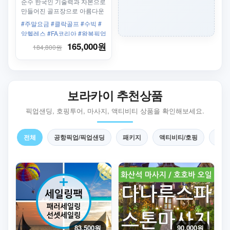
바우처 18홀 - 주말
순수 한국인 기술력과 자본으로
만들어진 골프장으로 아름다운
자연환경과 좋은 조건을 가지고
#주말요금 #클락골프 #수빅 #
있습니다.
앙헬레스 #FA코리아 #왕복픽업
샌딩
165,000원
184,800원
보라카이 추천상품
픽업샌딩, 호핑투어, 마사지, 액티비티 상품을 확인해보세요.
전체
공항픽업/픽업샌딩
패키지
액티비티/호핑
마사
83,500원
90,000원