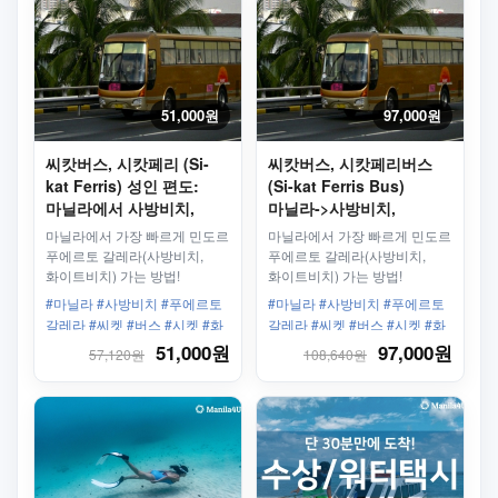
51,000원
97,000원
씨캇버스, 시캇페리 (Si-
씨캇버스, 시캇페리버스
kat Ferris) 성인 편도:
(Si-kat Ferris Bus)
마닐라에서 사방비치,
마닐라->사방비치,
화이트비치(푸에르토
화이트비치(푸에르토
마닐라에서 가장 빠르게 민도르
마닐라에서 가장 빠르게 민도르
칼레라)까지 한번에
칼레라)까지 한번에
푸에르토 갈레라(사방비치,
푸에르토 갈레라(사방비치,
화이트비치) 가는 방법!
화이트비치) 가는 방법!
#마닐라 #사방비치 #푸에르토
#마닐라 #사방비치 #푸에르토
갈레라 #씨켓 #버스 #시켓 #화
갈레라 #씨켓 #버스 #시켓 #화
이트비치
이트비치
51,000원
97,000원
57,120원
108,640원