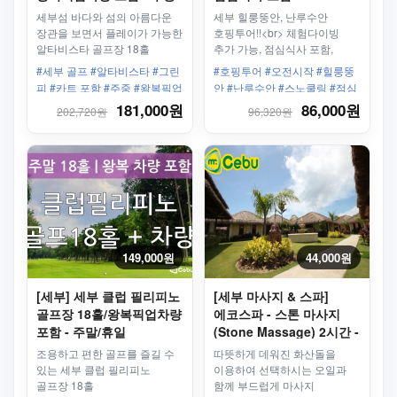
세부섬 바다와 섬의 아름다운
세부 힐룽뚱안, 난루수안
장관을 보면서 플레이가 가능한
호핑투어!!<br> 체험다이빙
알타비스타 골프장 18홀
추가 가능, 점심식사 포함,
왕복픽업 포함
#세부 골프 #알타비스타 #그린
#호핑투어 #오전시작 #힐룽뚱
피 #카트 포함 #주중 #왕복픽업
안 #난루수안 #스노쿨링 #점심
#단독차량포함
식사 #픽업포함 #체험다이빙
181,000원
86,000원
202,720원
96,320원
149,000원
44,000원
[세부] 세부 클럽 필리피노
[세부 마사지 & 스파]
골프장 18홀/왕복픽업차량
에코스파 - 스톤 마사지
포함 - 주말/휴일
(Stone Massage) 2시간 -
$40
조용하고 편한 골프를 즐길 수
따뜻하게 데워진 화산돌을
있는 세부 클럽 필리피노
이용하여 선택하시는 오일과
골프장 18홀
함께 부드럽게 마사지