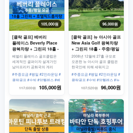
105,000원
96,000원
[클락 골프] 베버리
[클락 골프] 뉴 아시아 골프
플레이스 Beverly Place
New Asia Golf 왕복차량
왕복차량 + 그린피 18홀 -
+ 그린피 18홀 - 주중/평일
주중/평일
베벌리 플레이스 골프클럽은
2008년 12월에 27홀 규모로
세계적인 골퍼이자 설계가인
오픈한 뉴 아시아 골프 클럽은
남아프리카 공화국의 게리
한국인에 의해 세워지고
플레이어(Gary Player)의
한국인에 의해 운영되고
#주중요금 #평일 #2인라운딩 #
#주중요금 #평일 #2인라운딩 #
디자인으로 조성 되어졌는데
있는만큼 필리핀속 한국인을
클락골프 #수빅 #앙헬레스 #베
클락골프 #수빅 #앙헬레스 #뉴
2009년에 9홀을 개장하여
위한 최상골프 라운딩 및
버리플레이스 #왕복차량 #앙헬
아시아 #왕복차량
105,000원
96,000원
117,600원
107,520원
운영하다 최근 9홀을 더
서비스를 즐길수 있습니다
레스골프
개장하여 정규 18홀
챔피언십의 골프 코스로 알려져
있습니다!