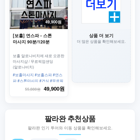
49,900원
[보홀] 연스파 - 스톤
상품 더 보기
마사지 90분/120분
더 많은 상품을 확인해보세요.
보홀 알로나비치에 새로 오픈한
마사지샵 / 무료픽업샌딩
(알로나비치)
#보홀마사지 #보홀스파 #연스
파 #스톤마사지 #건식 #무료픽
드롭 #픽업드롭 #픽업샌딩 #오
49,900원
55,888원
일마사지
팔라완 추천상품
팔라완 인기 투어와 이동 상품을 확인해보세요.