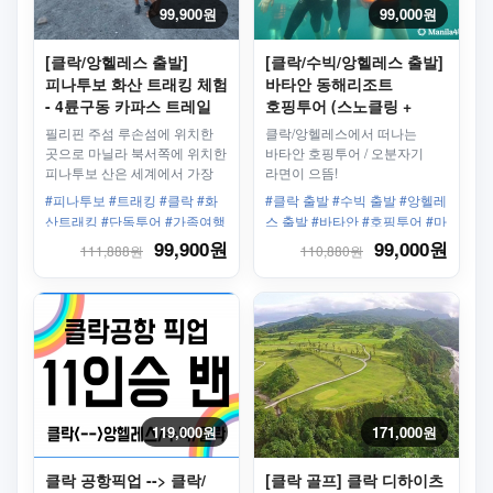
99,900원
99,000원
[클락/앙헬레스 출발]
[클락/수빅/앙헬레스 출발]
피나투보 화산 트래킹 체험
바타안 동해리조트
- 4륜구동 카파스 트레일
호핑투어 (스노클링 +
데이투어
선상낚시 + 보트 + 씨푸드
필리핀 주섬 루손섬에 위치한
클락/앙헬레스에서 떠나는
중식)
곳으로 마닐라 북서쪽에 위치한
바타안 호핑투어 / 오분자기
피나투보 산은 세계에서 가장
라면이 으뜸!
아름다운 화산 중에 하나로,
#피나투보 #트래킹 #클락 #화
#클락 출발 #수빅 출발 #앙헬레
해발 4,875피트 이며, 풍부한
산트래킹 #단독투어 #가족여행
스 출발 #바타안 #호핑투어 #마
동식물을 볼수 있습니다. <br>
추천 #대자연 #클락출발 #앙헬
닐라호핑투어 #씨푸드중식 #동
99,900원
99,000원
111,888원
110,880원
점심 도시락은 메뉴에서 추가
레스출발 #호텔픽드롭포함
해
가능합니다.
119,000원
171,000원
클락 공항픽업 --> 클락/
[클락 골프] 클락 디하이츠